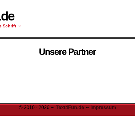
.de
 Schrift ∼
Unsere Partner
© 2010 - 2026 ∼
Text4Fun.de
∼
Impressum